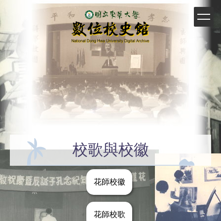
跳
到
主
要
內
容
區
校歌與校徽
花師校徽
花師校歌